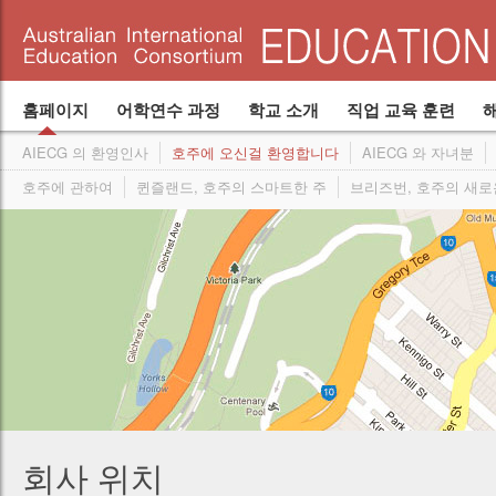
Canterbury College 캔터베리 칼리지
시도, 실험후 증명된 심플한 아이디어
Hawthorn ELC 호손 맬버른 ELC
위치
입학 담당자
학생들을 위한 학교 숙박 시설
최고를 향하여
고등 준비 과정
시설
어학연수 ELICOS
사업개발 담당자
학교
직업교육
개요
Become an agent
Program Structure
Join our consortium
Powerstar Of
학비
학생들의 의견
어학연수 및 학교
호손 맬버른 ELC Hawthorn Melbourne ELC
경영팀
Join our agent network
International Student Care Australia (ISCA)
Structure
홈페이지
어학연수 과정
학교 소개
직업 교육 훈련
AIECG 의 환영인사
호주에 오신걸 환영합니다
AIECG 와 자녀분
호주에 관하여
퀸즐랜드, 호주의 스마트한 주
브리즈번, 호주의 새로
회사 위치