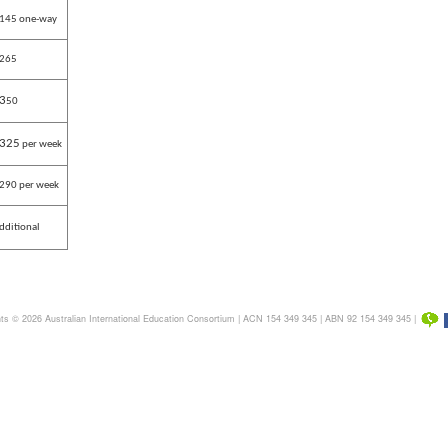
145 one-way
265
3
50
325
per week
290 per week
dditional
ts © 2026 Australian International Education Consortium | ACN 154 349 345 | ABN 92 154 349 345 |