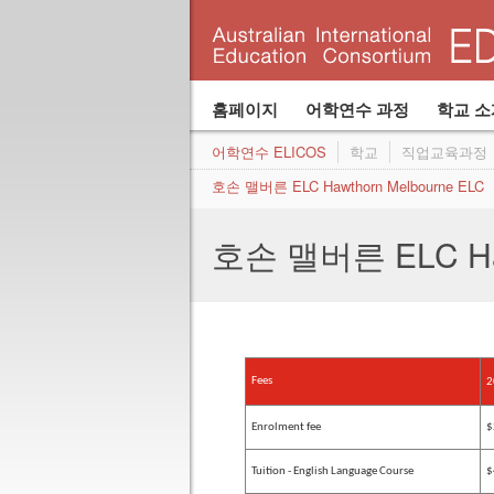
Canterbury College 캔터베리 칼리지
시도, 실험후 증명된 심플한 아이디어
Hawthorn ELC 호손 맬버른 ELC
위치
학생들을 위한 학교 숙박 시설
최고를 향하여
고등 준비 과정
시설
어학연수 ELICOS
개요
Become an agent
Program Structure
Join our con
학비
학생들의 의견
어학연수 및 학교
호손 맬버른 ELC Hawthorn Melbourne ELC
Join our agent network
International Student Care Australia (ISCA)
Structure
홈페이지
어학연수 과정
학교 소
어학연수 ELICOS
학교
직업교육과정
호손 맬버른 ELC Hawthorn Melbourne ELC
호손 맬버른 ELC Haw
Fees
2
Enrolment fee
$
Tuition - English Language Course
$