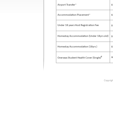
Airport Transfer*
$
Accommodation Placement*
$
Under 18 years Host Registration Fee
$
Homestay Accommodation (Under 18yrs old)
$
Homestay Accommodation (18yrs )
$
#
A
Overseas Student Health Cover (Single)
Copyrigh