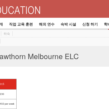
입학 담당자
사업개발 담당자
학교
직업교육과정
하숙
sortium
Powerstar Offshore School Programs
경영팀
하숙비
개
직업 교육 훈련
해외 연수
숙박 시설
신청 하기
학
하숙
thorn Melbourne ELC
5
01
230
450 per week