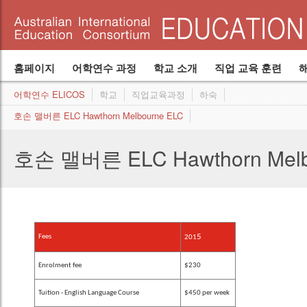
Canterbury College 캔터베리 칼리지
시도, 실험후 증명된 심플한 아이디어
Hawthorn ELC 호손 맬버른 ELC
위치
입학 담당자
학생들을 위한 학교 숙박 시설
최고를 향하여
고등 준비 과정
시설
어학연수 ELICOS
사업개발 담당자
학교
직업교육
개요
Become an agent
Program Structure
Join our consortium
Powerstar Of
학비
학생들의 의견
어학연수 및 학교
호손 맬버른 ELC Hawthorn Melbourne ELC
경영팀
Join our agent network
International Student Care Australia (ISCA)
Structure
홈페이지
어학연수 과정
학교 소개
직업 교육 훈련
어학연수 ELICOS
학교
직업교육과정
하숙
호손 맬버른 ELC Hawthorn Melbourne ELC
호손 맬버른 ELC Hawthorn Melb
5
Fees
201
Enrolment fee
$230
Tuition - English Language Course
$450 per week