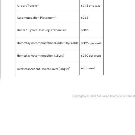
Airport Transfer*
$145 one-way
Accommodation Placement*
$265
3
Under 18 years Host Registration Fee
$
50
325
Homestay Accommodation (Under 18yrs old)
$
per week
Homestay Accommodation (18yrs )
$290 per week
#
Additional
Overseas Student Health Cover (Single)
Copyrights © 2026 Australian International Educ