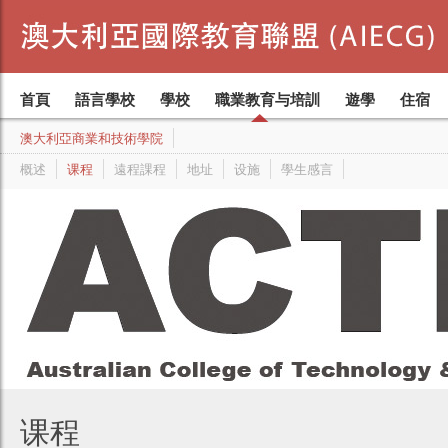
簡單的創意。。。非凡的成績
St Mary's College 圣玛丽学校 (墨爾本)
地址
中學生的住宿
註冊部主管
霍桑语言中心（墨尔本）
我們成就未來
Eltham College 埃森姆学校 （墨尔本）
设施
簡介
成为代理人
語言學校
简介
行程樣例
學校
成为合作院校
联合语言学院（UIL）
職業教育與培訓
業務發展經理
寄宿家庭
中學預備課程
Nazareth College 那萨勒斯学校 （墨尔本）
學生感言
加入我们的代理网络
學校
霍桑-墨爾本學院
International Student Care Australia 簡稱 (ISCA)
專案結構
加入國際教育聯盟
语言课程
行政管理團隊
寄宿家庭费
首頁
語言學校
學校
職業教育与培訓
遊學
住宿
澳大利亞商業和技術學院
概述
课程
遠程課程
地址
设施
學生感言
课程